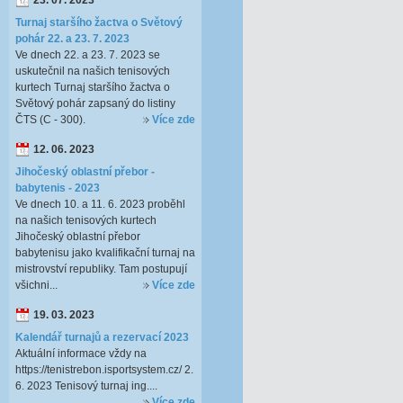
23. 07. 2023
Turnaj staršího žactva o Světový
pohár 22. a 23. 7. 2023
Ve dnech 22. a 23. 7. 2023 se
uskutečnil na našich tenisových
kurtech Turnaj staršího žactva o
Světový pohár zapsaný do listiny
ČTS (C - 300).
Více zde
12. 06. 2023
Jihočeský oblastní přebor -
babytenis - 2023
Ve dnech 10. a 11. 6. 2023 proběhl
na našich tenisových kurtech
Jihočeský oblastní přebor
babytenisu jako kvalifikační turnaj na
mistrovství republiky. Tam postupují
všichni...
Více zde
19. 03. 2023
Kalendář turnajů a rezervací 2023
Aktuální informace vždy na
https://tenistrebon.isportsystem.cz/ 2.
6. 2023 Tenisový turnaj ing....
Více zde