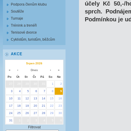
účely Kč 50,-/h
Podpora členům klubu
sprch. Podnáje
Soutěže
Podmínkou je ud
Turnaje
Trénink a trenéři
Tenisové dvorce
Cyklistům, turistům, běžcům
AKCE
Srpen 2026
«
‹
Dnes
›
»
Po
Út
St
Čt
Pá
So
Ne
27
28
29
30
31
1
2
3
4
5
6
7
8
9
10
11
12
13
14
15
16
17
18
19
20
21
22
23
24
25
26
27
28
29
30
31
1
2
3
4
5
6
Filtrovat