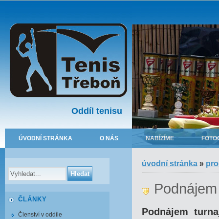
Oddíl tenisu
ÚVODNÍ STRÁNKA
O NÁS
NABÍZÍME
FOTO
úvodní stránka
»
pro
Podnájem 
ČLÁNKY
Podnájem turna
Členství v oddíle