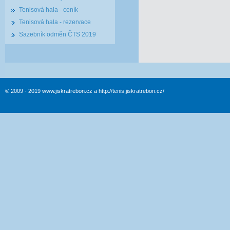
Tenisová hala - ceník
Tenisová hala - rezervace
Sazebník odměn ČTS 2019
© 2009 - 2019 www.jiskratrebon.cz a http://tenis.jiskratrebon.cz/