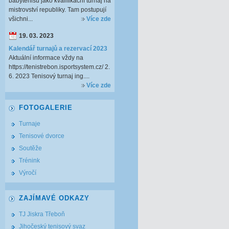
babytenisu jako kvalifikační turnaj na
mistrovství republiky. Tam postupují
všichni...
Více zde
19. 03. 2023
Kalendář turnajů a rezervací 2023
Aktuální informace vždy na
https://tenistrebon.isportsystem.cz/ 2.
6. 2023 Tenisový turnaj ing....
Více zde
FOTOGALERIE
Turnaje
Tenisové dvorce
Soutěže
Trénink
Výročí
ZAJÍMAVÉ ODKAZY
TJ Jiskra Třeboň
Jihočeský tenisový svaz