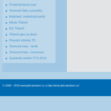
Český tenisový svaz
Tenisové řády a pravidla
Multimed. metodický portál
Město Třeboň
IKS Třeboň
Třeboň jako na dlani
Původní stránky TO
Tenisová hala - ceník
Tenisová hala - rezervace
Sazebník odměn ČTS 2019
© 2009 - 2019 www.jiskratrebon.cz a http://tenis.jiskratrebon.cz/