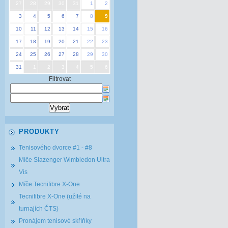
27
28
29
30
31
1
2
3
4
5
6
7
8
9
10
11
12
13
14
15
16
17
18
19
20
21
22
23
24
25
26
27
28
29
30
31
1
2
3
4
5
6
Filtrovat
PRODUKTY
Tenisového dvorce #1 - #8
Míče Slazenger Wimbledon Ultra
Vis
Míče Tecnifibre X-One
Tecnifibre X-One (užité na
turnajích ČTS)
Pronájem tenisové skříňky