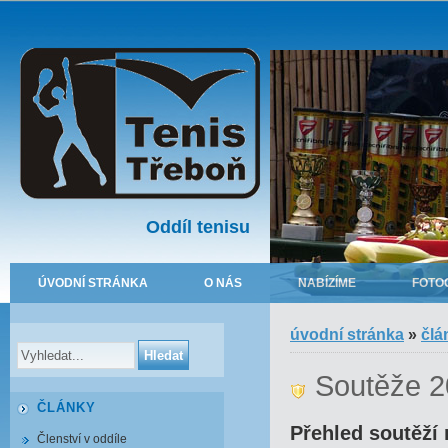
Oddíl tenisu
ÚVODNÍ STRÁNKA
O NÁS
NABÍZÍME
FOTO
úvodní stránka
»
člá
Soutěže 
ČLÁNKY
Přehled soutěží 
Členství v oddíle