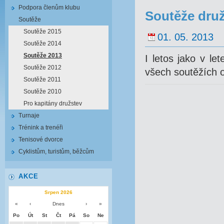
Podpora členům klubu
Soutěže druž
Soutěže
Soutěže 2015
01. 05. 2013
Soutěže 2014
Soutěže 2013
I letos jako v le
Soutěže 2012
všech soutěžích 
Soutěže 2011
Soutěže 2010
Pro kapitány družstev
Turnaje
Trénink a trenéři
Tenisové dvorce
Cyklistům, turistům, běžcům
AKCE
Srpen 2026
«
‹
Dnes
›
»
Po
Út
St
Čt
Pá
So
Ne