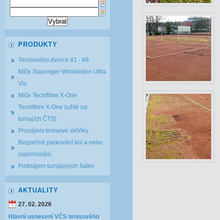
PRODUKTY
Tenisového dvorce #1 - #8
Míče Slazenger Wimbledon Ultra
Vis
Míče Tecnifibre X-One
Tecnifibre X-One (užité na
turnajích ČTS)
Pronájem tenisové skříňky
Bezpečné parkování kol a-nebo
osprchování
Podnájem turnajových šaten
AKTUALITY
27. 02. 2026
Hlavní usnesení VČS tenisového