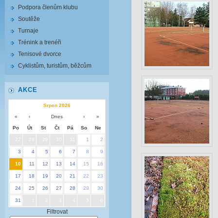
Podpora členům klubu
Soutěže
Turnaje
Trénink a trenéři
Tenisové dvorce
Cyklistům, turistům, běžcům
AKCE
Srpen 2026
«
‹
Dnes
›
»
Po
Út
St
Čt
Pá
So
Ne
27
28
29
30
31
1
2
3
4
5
6
7
8
9
10
11
12
13
14
15
16
17
18
19
20
21
22
23
24
25
26
27
28
29
30
31
1
2
3
4
5
6
Filtrovat