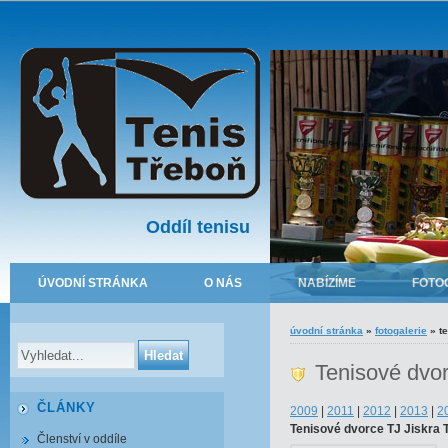
Oddíl tenisu
ÚVODNÍ STRÁNKA
O NÁS
NABÍZÍME
FOTO
úvodní stránka
»
fotogalerie
»
t
Tenisové dvo
ČLÁNKY
2009
|
2011
|
2012
|
2013
|
2
Tenisové dvorce TJ Jiskra T
Členství v oddíle