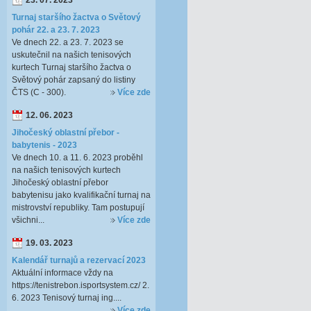
23. 07. 2023
Turnaj staršího žactva o Světový
pohár 22. a 23. 7. 2023
Ve dnech 22. a 23. 7. 2023 se
uskutečnil na našich tenisových
kurtech Turnaj staršího žactva o
Světový pohár zapsaný do listiny
ČTS (C - 300).
Více zde
12. 06. 2023
Jihočeský oblastní přebor -
babytenis - 2023
Ve dnech 10. a 11. 6. 2023 proběhl
na našich tenisových kurtech
Jihočeský oblastní přebor
babytenisu jako kvalifikační turnaj na
mistrovství republiky. Tam postupují
všichni...
Více zde
19. 03. 2023
Kalendář turnajů a rezervací 2023
Aktuální informace vždy na
https://tenistrebon.isportsystem.cz/ 2.
6. 2023 Tenisový turnaj ing....
Více zde