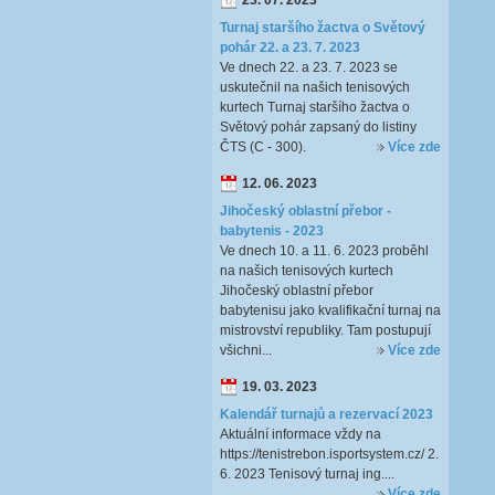
23. 07. 2023
Turnaj staršího žactva o Světový
pohár 22. a 23. 7. 2023
Ve dnech 22. a 23. 7. 2023 se
uskutečnil na našich tenisových
kurtech Turnaj staršího žactva o
Světový pohár zapsaný do listiny
ČTS (C - 300).
Více zde
12. 06. 2023
Jihočeský oblastní přebor -
babytenis - 2023
Ve dnech 10. a 11. 6. 2023 proběhl
na našich tenisových kurtech
Jihočeský oblastní přebor
babytenisu jako kvalifikační turnaj na
mistrovství republiky. Tam postupují
všichni...
Více zde
19. 03. 2023
Kalendář turnajů a rezervací 2023
Aktuální informace vždy na
https://tenistrebon.isportsystem.cz/ 2.
6. 2023 Tenisový turnaj ing....
Více zde