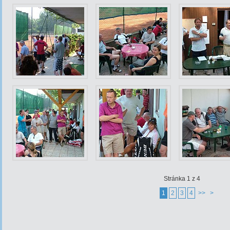
Stránka 1 z 4
1
2
3
4
>>
>