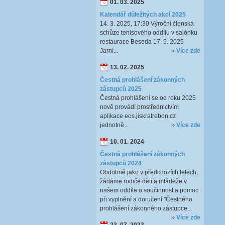
01. 03. 2025
Kalendář důležitých akcí 2025
14. 3. 2025, 17:30 Výroční členská
schůze tenisového oddílu v salónku
restaurace Beseda 17. 5. 2025
Jarní...
Více zde
13. 02. 2025
Čestná prohlášení zákonných
zástupců 2025
Čestná prohlášení se od roku 2025
nově provádí prostřednictvím
aplikace eos.jiskratrebon.cz
jednotně...
Více zde
10. 01. 2024
Čestná prohlášení zákonných
zástupců 2024
Obdobně jako v předchozích letech,
žádáme rodiče dětí a mládeže v
našem oddíle o součinnost a pomoc
při vyplnění a doručení "Čestného
prohlášení zákonného zástupce...
Více zde