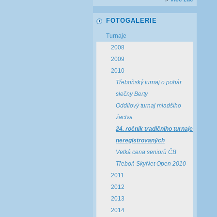
FOTOGALERIE
Turnaje
2008
2009
2010
Třeboňský turnaj o pohár
slečny Berty
Oddílový turnaj mladšího
žactva
24. ročník tradičního turnaje
neregistrovaných
Velká cena seniorů ČB
Třeboň SkyNet Open 2010
2011
2012
2013
2014