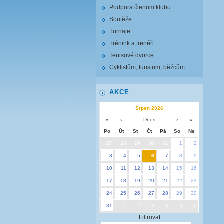
Podpora členům klubu
Soutěže
Turnaje
Trénink a trenéři
Tenisové dvorce
Cyklistům, turistům, běžcům
AKCE
Srpen 2026
«
‹
Dnes
›
»
Po
Út
St
Čt
Pá
So
Ne
27
28
29
30
31
1
2
3
4
5
6
7
8
9
10
11
12
13
14
15
16
17
18
19
20
21
22
23
24
25
26
27
28
29
30
31
1
2
3
4
5
6
Filtrovat