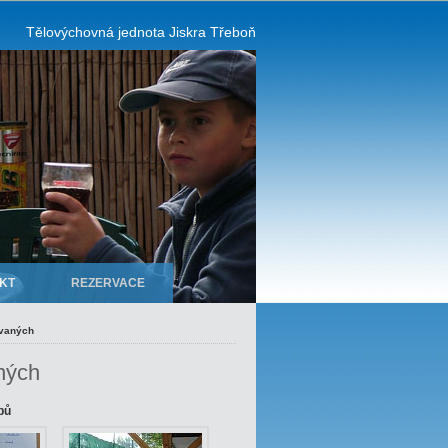
Tělovýchovná jednota Jiskra Třeboň
KT
REZERVACE
ovaných
aných
bů