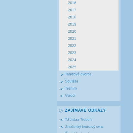
2016
2017
2018
2019
2020
2021
2022
2023
2024
2025
Tenisové dvorce
Soutěže
Trénink
Výročí
ZAJÍMAVÉ ODKAZY
TJ Jiskra Třeboň
Jihočeský tenisový svaz