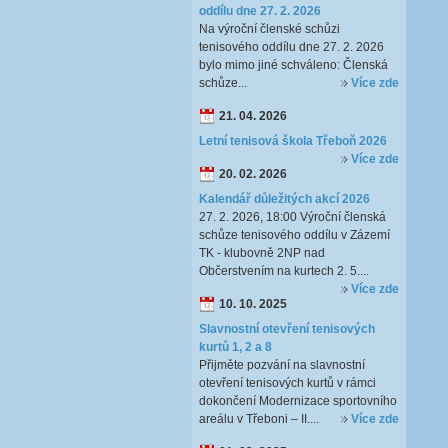
oddílu dne 27. 2. 2026
Na výroční členské schůzi
tenisového oddílu dne 27. 2. 2026
bylo mimo jiné schváleno: Členská
schůze...
Více zde
21. 04. 2026
Letní tenisová škola Třeboň 2026
Více zde
20. 02. 2026
Kalendář důležitých akcí 2026
27. 2. 2026, 18:00 Výroční členská
schůze tenisového oddílu v Zázemí
TK - klubovně 2NP nad
Občerstvením na kurtech 2. 5....
Více zde
10. 10. 2025
Slavnostní otevření tenisových
kurtů 1, 2 a 8
Přijměte pozvání na slavnostní
otevření tenisových kurtů v rámci
dokončení Modernizace sportovního
areálu v Třeboni – II....
Více zde